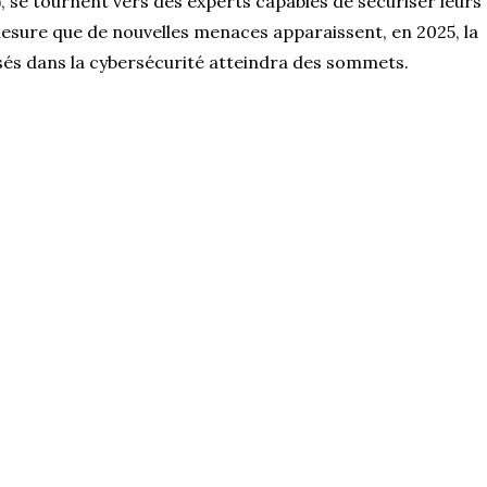
), se tournent vers des experts capables de sécuriser leurs
mesure que de nouvelles menaces apparaissent, en 2025, la
és dans la cybersécurité atteindra des sommets.