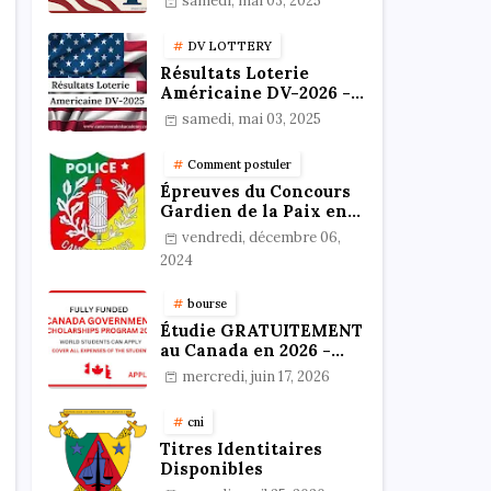
samedi, mai 03, 2025
résultats
DV LOTTERY
Résultats Loterie
Américaine DV-2026 -
Vérifiez votre statut en
samedi, mai 03, 2025
ligne !
Comment postuler
Épreuves du Concours
Gardien de la Paix en
Format PDF au
vendredi, décembre 06,
Cameroun : Stratégies,
2024
Préparation et Astuces
pour réussir
bourse
Étudie GRATUITEMENT
au Canada en 2026 -
Bourses 100%
mercredi, juin 17, 2026
Financées
cni
Titres Identitaires
Disponibles