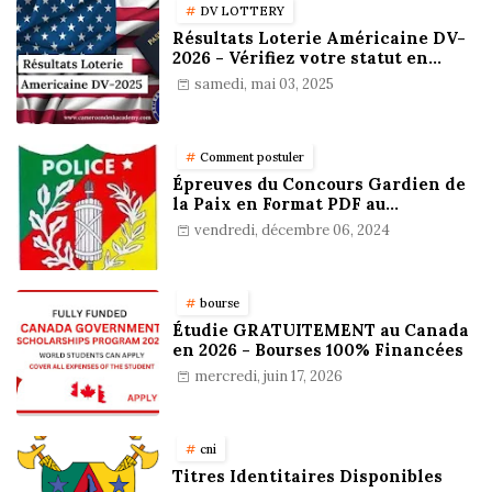
DV LOTTERY
Résultats Loterie Américaine DV-
2026 - Vérifiez votre statut en
ligne !
samedi, mai 03, 2025
Comment postuler
Épreuves du Concours Gardien de
la Paix en Format PDF au
Cameroun : Stratégies,
vendredi, décembre 06, 2024
Préparation et Astuces pour
réussir
bourse
Étudie GRATUITEMENT au Canada
en 2026 - Bourses 100% Financées
mercredi, juin 17, 2026
cni
Titres Identitaires Disponibles