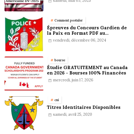
samedi, mai 03, 2025
Comment postuler
Épreuves du Concours Gardien de
la Paix en Format PDF au
Cameroun : Stratégies,
vendredi, décembre 06, 2024
Préparation et Astuces pour
réussir
bourse
Étudie GRATUITEMENT au Canada
en 2026 - Bourses 100% Financées
mercredi, juin 17, 2026
cni
Titres Identitaires Disponibles
samedi, avril 25, 2020