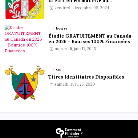
la Paix en Format PDF au
Cameroun : Stratégies,
vendredi, décembre 06, 2024
Préparation et Astuces pour
réussir
bourse
Étudie GRATUITEMENT au Canada
en 2026 - Bourses 100% Financées
mercredi, juin 17, 2026
cni
Titres Identitaires Disponibles
samedi, avril 25, 2020