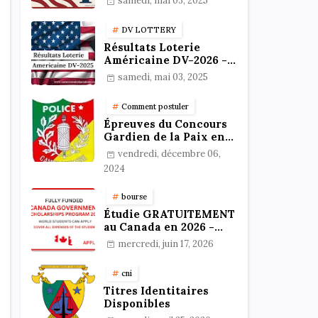
samedi, mai 03, 2025
résultats
DV LOTTERY
Résultats Loterie
Américaine DV-2026 -
Vérifiez votre statut en
samedi, mai 03, 2025
ligne !
Comment postuler
Épreuves du Concours
Gardien de la Paix en
Format PDF au
vendredi, décembre 06,
Cameroun : Stratégies,
2024
Préparation et Astuces
pour réussir
bourse
Étudie GRATUITEMENT
au Canada en 2026 -
Bourses 100%
mercredi, juin 17, 2026
Financées
cni
Titres Identitaires
Disponibles