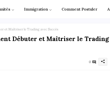
nités
Immigration
Comment Postuler
A
 et Maîtriser le Trading avec Succès
nt Débuter et Maîtriser le Trading
0