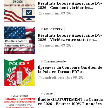
Résultats Loterie Américaine DV-
2026 - Comment vérifier les
résultats
samedi, mai 03, 2025
DV LOTTERY
Résultats Loterie Américaine DV-
2026 - Vérifiez votre statut en
ligne !
samedi, mai 03, 2025
Comment postuler
Épreuves du Concours Gardien de
la Paix en Format PDF au
Cameroun : Stratégies,
vendredi, décembre 06, 2024
Préparation et Astuces pour
réussir
bourse
Étudie GRATUITEMENT au Canada
en 2026 - Bourses 100% Financées