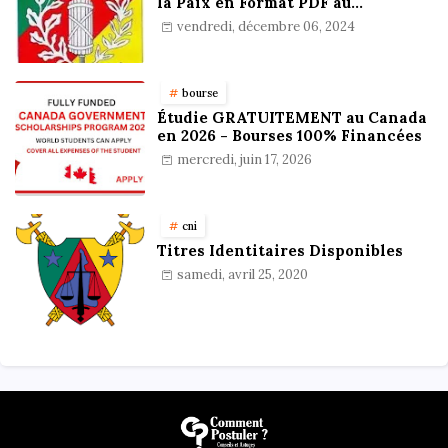
la Paix en Format PDF au
Cameroun : Stratégies,
vendredi, décembre 06, 2024
Préparation et Astuces pour
réussir
bourse
Étudie GRATUITEMENT au Canada
en 2026 - Bourses 100% Financées
mercredi, juin 17, 2026
cni
Titres Identitaires Disponibles
samedi, avril 25, 2020