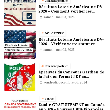
Comment postuler
Résultats Loterie Américaine DV-
2026 - Comment vérifier les
résultats
samedi, mai 03, 2025
DV LOTTERY
Résultats Loterie Américaine DV-
2026 - Vérifiez votre statut en
ligne !
samedi, mai 03, 2025
Comment postuler
Épreuves du Concours Gardien de
la Paix en Format PDF au
Cameroun : Stratégies,
vendredi, décembre 06, 2024
Préparation et Astuces pour
réussir
bourse
Étudie GRATUITEMENT au Canada
en 2026 - Bourses 100% Financées