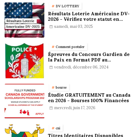
DV LOTTERY
Résultats Loterie Américaine DV-
2026 - Vérifiez votre statut en
ligne !
samedi, mai 03, 2025
Comment postuler
Épreuves du Concours Gardien de
la Paix en Format PDF au
Cameroun : Stratégies,
vendredi, décembre 06, 2024
Préparation et Astuces pour
réussir
bourse
Étudie GRATUITEMENT au Canada
en 2026 - Bourses 100% Financées
mercredi, juin 17, 2026
cni
Titres Identitaires Disponibles