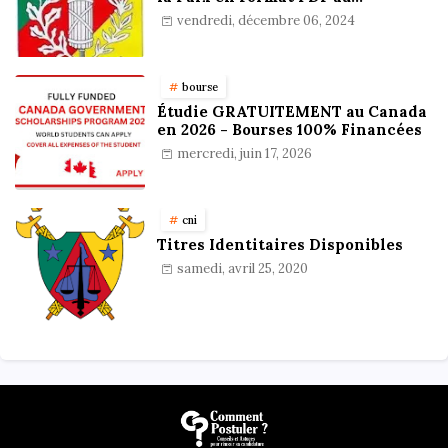
Cameroun : Stratégies,
vendredi, décembre 06, 2024
Préparation et Astuces pour
réussir
bourse
Étudie GRATUITEMENT au Canada
en 2026 - Bourses 100% Financées
mercredi, juin 17, 2026
cni
Titres Identitaires Disponibles
samedi, avril 25, 2020