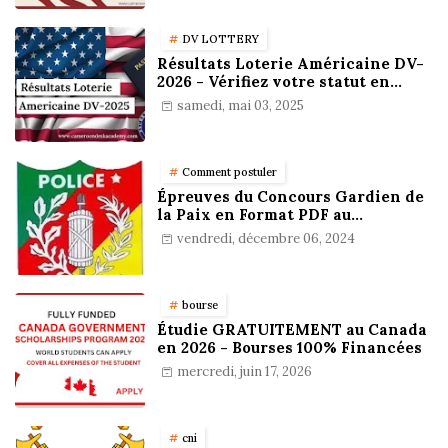
DV LOTTERY
Résultats Loterie Américaine DV-
2026 - Vérifiez votre statut en
ligne !
samedi, mai 03, 2025
Comment postuler
Épreuves du Concours Gardien de
la Paix en Format PDF au
Cameroun : Stratégies,
vendredi, décembre 06, 2024
Préparation et Astuces pour
réussir
bourse
Étudie GRATUITEMENT au Canada
en 2026 - Bourses 100% Financées
mercredi, juin 17, 2026
cni