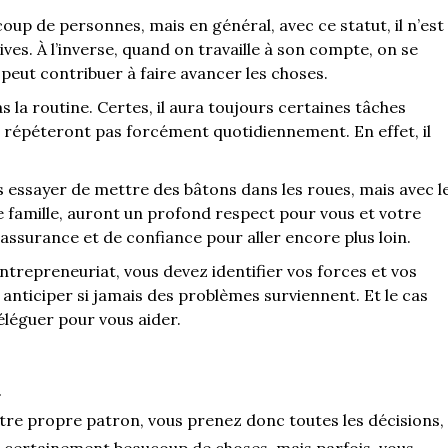
up de personnes, mais en général, avec ce statut, il n’est
ives. À l’inverse, quand on travaille à son compte, on se
eut contribuer à faire avancer les choses.
 la routine. Certes, il aura toujours certaines tâches
se répéteront pas forcément quotidiennement. En effet, il
 essayer de mettre des bâtons dans les roues, mais avec l
e famille, auront un profond respect pour vous et votre
’assurance et de confiance pour aller encore plus loin.
ntrepreneuriat, vous devez identifier vos forces et vos
anticiper si jamais des problèmes surviennent. Et le cas
léguer pour vous aider.
n
tre propre patron, vous prenez donc toutes les décisions,
z certainement beaucoup de choses, mais parfois, vous