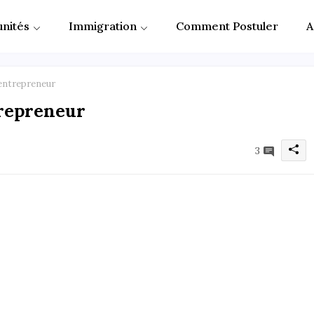
nités
Immigration
Comment Postuler
A
entrepreneur
trepreneur
3