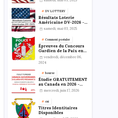
samedi, mai 03, 2025
résultats
DV LOTTERY
Résultats Loterie
Américaine DV-2026 -
Vérifiez votre statut en
samedi, mai 03, 2025
ligne !
Comment postuler
Épreuves du Concours
Gardien de la Paix en
Format PDF au
vendredi, décembre 06,
Cameroun : Stratégies,
2024
Préparation et Astuces
pour réussir
bourse
Étudie GRATUITEMENT
au Canada en 2026 -
Bourses 100%
mercredi, juin 17, 2026
Financées
cni
Titres Identitaires
Disponibles