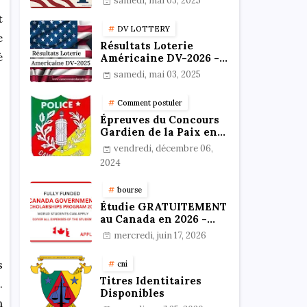
samedi, mai 03, 2025
résultats
t
DV LOTTERY
e
Résultats Loterie
é
Américaine DV-2026 -
Vérifiez votre statut en
samedi, mai 03, 2025
ligne !
Comment postuler
Épreuves du Concours
Gardien de la Paix en
Format PDF au
vendredi, décembre 06,
Cameroun : Stratégies,
2024
Préparation et Astuces
pour réussir
bourse
Étudie GRATUITEMENT
au Canada en 2026 -
Bourses 100%
mercredi, juin 17, 2026
Financées
s
cni
Titres Identitaires
.
Disponibles
n