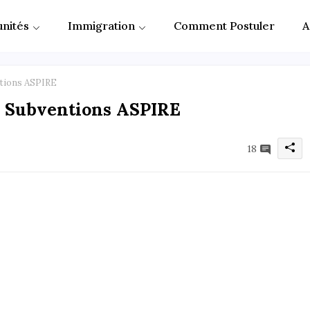
nités
Immigration
Comment Postuler
A
tions ASPIRE
e Subventions ASPIRE
18