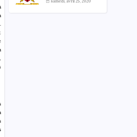
samedi, avril 25, 2020
à
n
.
t
e
n
,
s
s
n
s
s