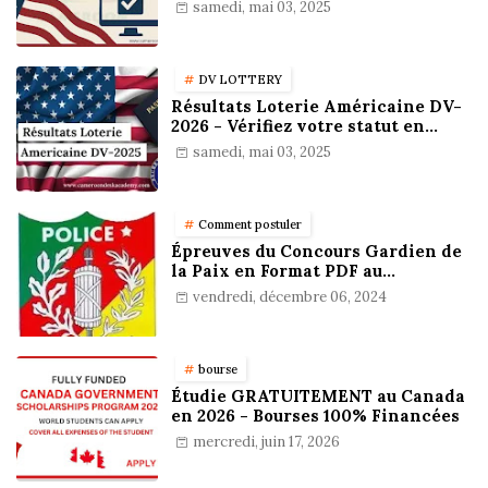
résultats
samedi, mai 03, 2025
DV LOTTERY
Résultats Loterie Américaine DV-
2026 - Vérifiez votre statut en
ligne !
samedi, mai 03, 2025
Comment postuler
Épreuves du Concours Gardien de
la Paix en Format PDF au
Cameroun : Stratégies,
vendredi, décembre 06, 2024
Préparation et Astuces pour
réussir
bourse
Étudie GRATUITEMENT au Canada
en 2026 - Bourses 100% Financées
mercredi, juin 17, 2026