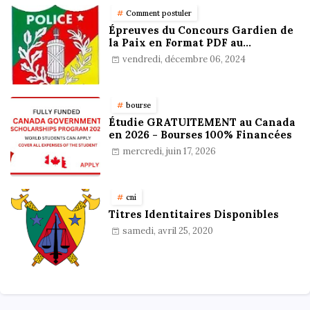
Comment postuler
Épreuves du Concours Gardien de
la Paix en Format PDF au
Cameroun : Stratégies,
vendredi, décembre 06, 2024
Préparation et Astuces pour
réussir
bourse
Étudie GRATUITEMENT au Canada
en 2026 - Bourses 100% Financées
mercredi, juin 17, 2026
cni
Titres Identitaires Disponibles
samedi, avril 25, 2020