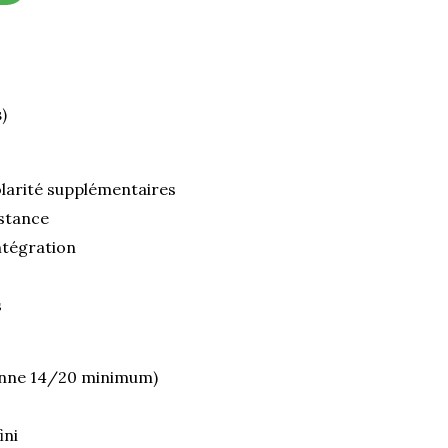
)
larité supplémentaires
istance
ntégration
s
enne 14/20 minimum)
ini