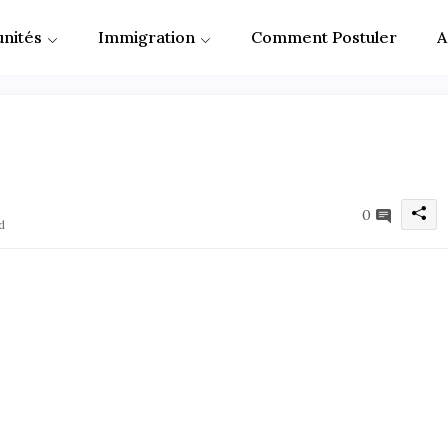
nités
Immigration
Comment Postuler
A
0
d