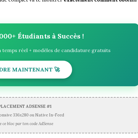
 000+ Étudiants à Succès !
n temps réel + modèles de candidature gratuits
DRE MAINTENANT 🚀
PLACEMENT ADSENSE #1
onsive 336x280 ou Native In-Feed
 ce bloc par ton code AdSense