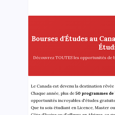
Bourses d'Études au Can
Étud
Découvrez TOUTES les opportunités de b
Le Canada est devenu la destination rêvée 
Chaque année, plus de
50 programmes de 
opportunités incroyables d'études gratuit
Que tu sois étudiant en Licence, Master o
Côte d'Ivoire ou d'ailleurs en Afrique, ce