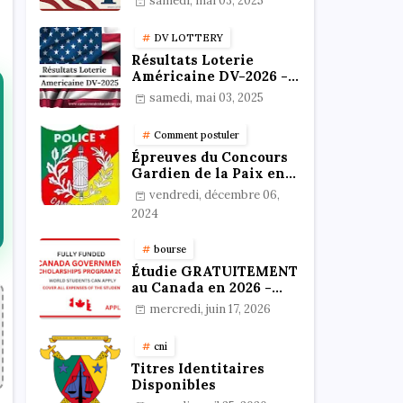
samedi, mai 03, 2025
résultats
DV LOTTERY
Résultats Loterie
Américaine DV-2026 -
Vérifiez votre statut en
samedi, mai 03, 2025
ligne !
Comment postuler
Épreuves du Concours
Gardien de la Paix en
Format PDF au
vendredi, décembre 06,
Cameroun : Stratégies,
2024
Préparation et Astuces
pour réussir
bourse
Étudie GRATUITEMENT
au Canada en 2026 -
Bourses 100%
mercredi, juin 17, 2026
Financées
cni
Titres Identitaires
Disponibles