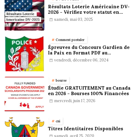
Résultats Loterie Américaine DV-
2026 - Vérifiez votre statut en
ligne !
samedi, mai 03, 2025
Comment postuler
Épreuves du Concours Gardien de
la Paix en Format PDF au
Cameroun : Stratégies,
vendredi, décembre 06, 2024
Préparation et Astuces pour
réussir
bourse
Étudie GRATUITEMENT au Canada
en 2026 - Bourses 100% Financées
mercredi, juin 17, 2026
cni
Titres Identitaires Disponibles
samedi, avril 25, 2020