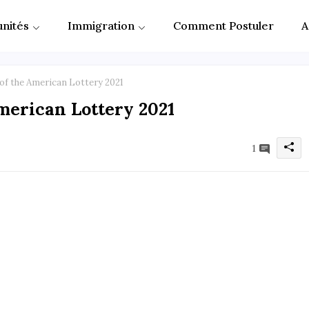
nités
Immigration
Comment Postuler
A
 of the American Lottery 2021
merican Lottery 2021
1