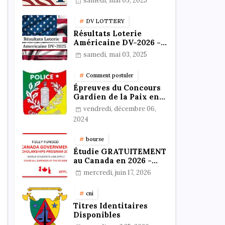
samedi, mai 03, 2025
résultats
DV LOTTERY
Résultats Loterie
Américaine DV-2026 -
Vérifiez votre statut en
samedi, mai 03, 2025
ligne !
Comment postuler
Épreuves du Concours
Gardien de la Paix en
Format PDF au
vendredi, décembre 06,
Cameroun : Stratégies,
2024
Préparation et Astuces
pour réussir
bourse
Étudie GRATUITEMENT
au Canada en 2026 -
Bourses 100%
mercredi, juin 17, 2026
Financées
cni
Titres Identitaires
Disponibles