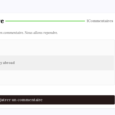
re
1Commentaires
 en commentaire. Nous allons repondre.
udy abroad
istrer un commentaire