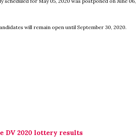
ly scheduled for May 05, 2020 was postponed on June 06,
candidates will remain open until September 30, 2020.
e DV 2020 lottery results